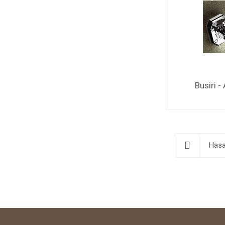
Busiri 
Наза