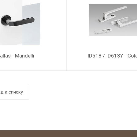
allas - Mandelli
ID513 / ID613Y - Co
д к списку