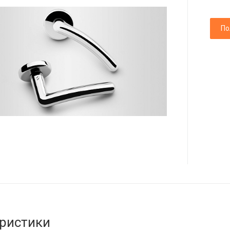
По
ристики