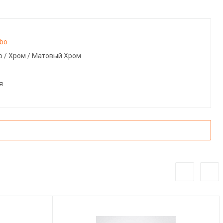
bo
о / Хром / Матовый Хром
я