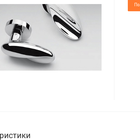
По
ристики