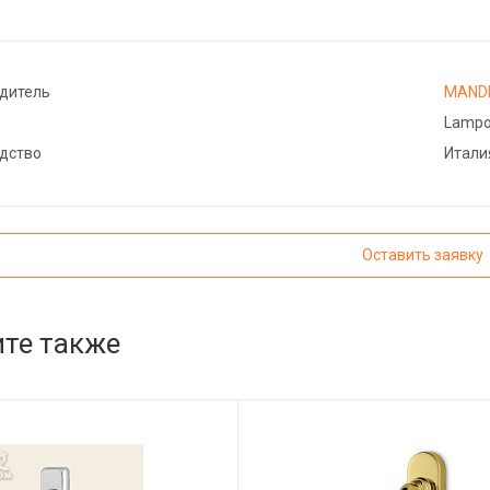
дитель
MANDE
Lamp
дство
Итали
Оставить заявку
те также