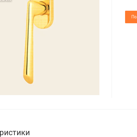
По
ристики